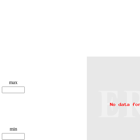
max
min