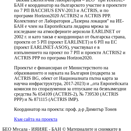
БАН е координатор на българското участие в проектите
по 7 РП BACCHUS ENV-2013 и ACTRIS, и по
програми Horizon2020 ACTRIS2 и ACTRIS PPP.
Колективът от Лаборатория „Лазерна локация” на ИЕ-
БАН е член на Европейската лидарна мрежа за
изследване на атмосферните аерозоли EARLINET от
2002 г. и като такъв е координирал от българска страна,
проекти от 5 РП (проект EARLINET) и 6 РП на ЕС
(проект EARLINET-ASOS), участвувал е в
изпълнението на проект по 7 РП и проекти ACTRIS2 и
ACTRIS PPP по програма Horizon2020.
Проектът е финансиран от Министерството на
образованието и науката на България (подкрепа за
ACTRIS BG, обект от Националната пътна карта за
научна инфраструктура, 2017-2023) и ,,ота Европейската
комисия по споразумения за отпускане на безвъзмездни
средства № 654109 (ACTRIS-2), № 739530 (ACTRIS
PPP) и № 871115 (ACTRIS IMP).
Координатор на проекта: проф. д-р Димитър Тонев
Към сайта на проекта
БЕО Мусала - ИЯИЯЕ - БАН © Материалите и снимките в