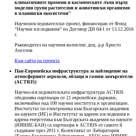
климатичните промени и космическите лъчи върху
моделни групи растителни и животински организми
в планински екосистеми"
Научноизследователски проект, финансиран от Фонд
“Научни изследвания” по Договор ДН 04/1 от 13.12.2016
г.
Ръководител на научния колектив: доц. д-р Христо
Ангелов
Към сайта на проекта
Пан-Европейска инфраструктура за наблюдение на
атмосферните аерозоли, облаци и газови замърсители
(ACTRIS)
Научно-изследователската инфраструктура ACTRIS
обединява партньори от 21 европейски държави,
включвайки над 100 научни института и организации.
Институтът по електроника към Българската академия
на науките (ИЕ) и Институтът за ядрени изследвания и
ядрена енергетика към Българската академия на науките
(ИЯИЯЕ-БАН) са партньори в ACTRIS от самото й
създаване през 2011 г. Колективът от Лаборатория
“Базова Екологична Лаборатория – БЕО“ при ИЯИЯЕ-