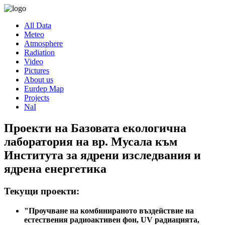
All Data
Meteo
Atmosphere
Radiation
Video
Pictures
About us
Eurdep Map
Projects
NaI
Проекти на Базовата екологична
лаборатория на вр. Мусала към
Института за ядрени изследвания и
ядрена енергетика
Текущи проекти:
"Проучване на комбинираното въздействие на
естествения радиоактивен фон, UV радиацията,